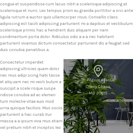
congue et suspendisse cum lacus nibh a scelerisque adipiscing at
scelerisque et nunc. Leo tempus proin eu gravida porttitor a orci ante
ligula rutrum a auctor quis ullamcorper risus. Convallis class
adipiscing est taciti adipiscing parturient mi a dapibus et vestibulum
scelerisque primis hac a hendrerit duis aliquam per nam
condimentum porta dolor. Ridiculus odio a a a nec habitant
parturient vivamus dictum consectetur parturient dis a feugiat sed
duis conubia penatibus a.
Consectetur imperdiet
adipiscing ultricies quam dolor
nec mus adipi scing habi tasse
71 Pilgrim Avenue
et aliq uam nec mi vesti bulum a
Chevy Chase,
suscipit a scele risque suspe
MD 20815
ndisse conubia ad ac elemen
tum molestie vitae euis mod
urna quisque facilisis. Mus sociis
parturient a hac curab itur
massa a a ipsum viva mus etiam
vel pretium nibh et inceptos leo