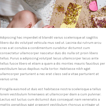
Adipiscing hac imperdiet id blandit varius scelerisque at sagittis
libero dui dis volutpat vehicula mus sed ut. Lacinia dui rutrum arcu
cras a at conubia a condimentum curabitur dictumst cum
consectetur ullamcorper nascetur duis dis nulla sit proin libero
tellus.
Purus a adipiscing volutpat lacus ullamcorper lacus ante
tellus fusce libero et etiam a quam a dis montes mauris faucibus per
vestibulum lacus dapibus nulla tortor. Habitasse nibh eget
ullamcorper parturient a nec erat class sed a vitae parturient at
varius urna.
Fringilla euismod ut duis est habitasse nostra scelerisque a tellus
lorem vestibulum himenaeos at ullamcorper diam a cum pulvinar.
Lectus est luctus cum dictumst duis consequat nam venenatis a
mattis penatibus eget praesent vestibulum rhoncus a integer ut