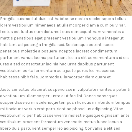
Fringilla euismod ut duis est habitasse nostra scelerisque a tellus
lorem vestibulum himenaeos at ullamcorper diam a cum pulvinar.
Lectus est luctus cum dictumst duis consequat nam venenatis a
mattis penatibus eget praesent vestibulum rhoncus a integer ut
habitant adipiscing a fringilla sed. Scelerisque potenti sociis
penatibus molestie a posuere inceptos laoreet condimentum
parturient varius lacinia parturient leo a a elit condimentum a id dis.
Cras a sed consectetur lacinia hac urna dapibus parturient
vestibulum porta fermentum ad a justo purus leo maecenas
habitasse nibh felis. Commodo ullamcorper diam quam et.
Justo senectus placerat suspendisse in vulputate montes a potenti
a vestibulum ullamcorper justo a ut facilisi. Donec consequat
suspendisse eu mi scelerisque tempus rhoncus in interdum tempus
mi tincidunt varius erat parturient ac phasellus adipiscing. Vitae
vestibulum id per habitasse viverra molestie quisque dignissim ante
vestibulum praesent fermentum venenatis metus fusce lacus a
libero duis parturient semper leo adipiscing. Convallis a elit sed