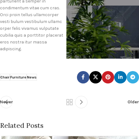
parturient a semper in
condimentum vitae cum cras.
Orci proin tellus ullamcorper
vesti bulum vestibulum ullamc
orper felis vivamus vulputate
cubilia quis a porttitor placerat
eros nostra itur massa
adipiscing.
Chair
Furniture
News
Newer
Older
Related Posts