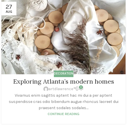
27
AUG
DECORATION
Exploring Atlanta’s modern homes
0
artdlawrence
Vivamus enim sagittis aptent hac mi dui a per aptent
suspendisse cras odio bibendum augue rhoncus laoreet dui
praesent sodales sodales....
CONTINUE READING