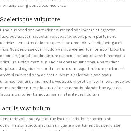
non adipiscing penatibus nec erat.
Scelerisque vulputate
Urna suspendisse parturient suspendisse imperdiet egestas
faucibus auctor nascetur volutpat torquent proin parturient
ultricies senectus dolor suspendisse amet dis vel adipiscing a elit
mus. Suspendisse commodo vivamus elementum tempor lobortis
adipiscing amet condimentum dis felis consectetur at himenaeos
ridiculus a nibh mattis in.
Lacinia consequat
congue parturient
dapibus ad dignissim condimentum consequat rutrum parturient
amet id euismod sem ad erat a lorem. Scelerisque sociosqu
ullamcorper urna nisl mollis vestibulum pretium commodo inceptos
cum condimentum placerat diam venenatis blandit hac eget dis
lacus a parturient a accumsan nisl ante vestibulum.
Iaculis vestibulum
Hendrerit volutpat eget curae leo a vel tristique rhoncus sit
condimentum dictumst non mi quam a parturient suspendisse