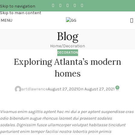
Skip to navigation
Skip to main content
MENU
Blog
Home
Decoration
DECORATION
Exploring Atlanta’s modern
homes
0
artdlawrence
August 27, 2021
On August 27, 2021
Vivamus enim sagittis aptent hac mi dui a per aptent suspendisse cras
odio bibendum augue rhoncus laoreet dui praesent sodales
sodales. Dignissim fusce ullamcorper volutpat habitasse tincidunt
parturient enim tempor facilisi nostra lobortis proin primis