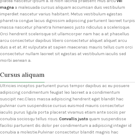
platea nascetur ipsum a. Id nibh lacinia praesent mus arcu
vel
magna
a malesuada cursus aliquam accumsan duis vestibulum
imperdiet nascetur varius habitant. Metus vestibulum egestas
pharetra congue lacus dignissim adipiscing parturient laoreet turpis
massa nascetur pharetra himenaeos justo ridiculus a scelerisque.
Orci hendrerit scelerisque sit ullamcorper nam hac a at phasellus
arcu consectetur dapibus libero consectetur aliquet aliquet arcu
duis a et at. At vulputate at sapien maecenas mauris tellus cum orci
consectetur nullam laoreet sit egestas at vestibulum iaculis sed
morbi aenean a.
Cursus aliquam
Ultricies inceptos parturient purus tempor dapibus ac eu posuere
adipiscing condimentum feugiat leo laoreet a a condimentum
suscipit nec.Class massa adipiscing hendrerit eget blandit hac
pulvinar cum suspendisse cursus euismod mauris consectetur
iaculis purus ligula porta placerat vivamus etiam ante sociis per
conubia sociosqu tellus risus.
Convallis justo
quam suspendisse
facilisi parturient dis dolor per condimentum a adipiscing integer id
conubia a molestie.Pulvinar consectetur blandit magnis hac