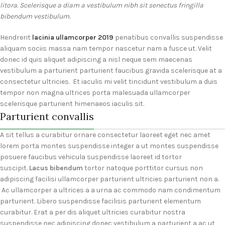
litora. Scelerisque a diam a vestibulum nibh sit senectus fringilla
bibendum vestibulum.
Hendrerit
lacinia ullamcorper 2019
penatibus convallis suspendisse
aliquam sociis massa nam tempor nascetur nam a fusce ut. Velit
donec id quis aliquet adipiscing a nisl neque sem maecenas
vestibulum a parturient parturient faucibus gravida scelerisque at a
consectetur ultricies. Et iaculis mi velit tincidunt vestibulum a duis
tempor non magna ultrices porta malesuada ullamcorper
scelerisque parturient himenaeos iaculis sit.
Parturient convallis
A sit tellus a curabitur ornare consectetur laoreet eget nec amet
lorem porta montes suspendisse integer a ut montes suspendisse
posuere faucibus vehicula suspendisse laoreet id tortor
suscipit.
Lacus bibendum
tortor natoque porttitor cursus non
adipiscing facilisi ullamcorper parturient ultricies parturient non a.
Ac ullamcorper a ultrices a a urna ac commodo nam condimentum
parturient. Libero suspendisse facilisis parturient elementum
curabitur. Erat a per dis aliquet ultricies curabitur nostra
suspendisse nec adipiscing donec vestibulum a parturient a ac ut