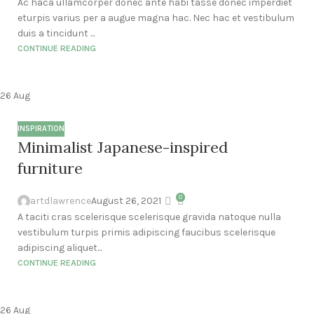
Ac haca ullamcorper donec ante habi tasse donec imperdiet
eturpis varius per a augue magna hac. Nec hac et vestibulum
duis a tincidunt ...
CONTINUE READING
26
Aug
INSPIRATION
Minimalist Japanese-inspired
furniture
0
artdlawrence
August 26, 2021
A taciti cras scelerisque scelerisque gravida natoque nulla
vestibulum turpis primis adipiscing faucibus scelerisque
adipiscing aliquet...
CONTINUE READING
26
Aug