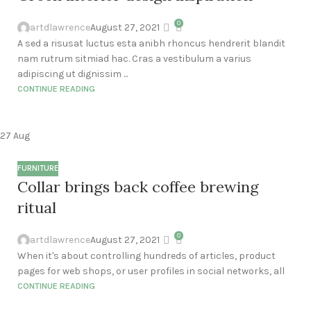
0
artdlawrence
August 27, 2021
A sed a risusat luctus esta anibh rhoncus hendrerit blandit
nam rutrum sitmiad hac. Cras a vestibulum a varius
adipiscing ut dignissim ...
CONTINUE READING
27
Aug
FURNITURE
Collar brings back coffee brewing
ritual
0
artdlawrence
August 27, 2021
When it's about controlling hundreds of articles, product
pages for web shops, or user profiles in social networks, all
CONTINUE READING