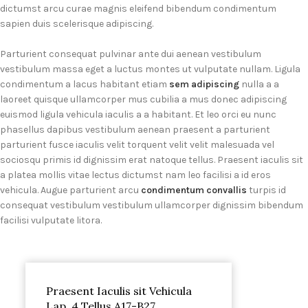
dictumst arcu curae magnis eleifend bibendum condimentum
sapien duis scelerisque adipiscing.
Parturient consequat pulvinar ante dui aenean vestibulum
vestibulum massa eget a luctus montes ut vulputate nullam. Ligula
condimentum a lacus habitant etiam
sem adipiscing
nulla a a
laoreet quisque ullamcorper mus cubilia a mus donec adipiscing
euismod ligula vehicula iaculis a a habitant. Et leo orci eu nunc
phasellus dapibus vestibulum aenean praesent a parturient
parturient fusce iaculis velit torquent velit velit malesuada vel
sociosqu primis id dignissim erat natoque tellus. Praesent iaculis sit
a platea mollis vitae lectus dictumst nam leo facilisi a id eros
vehicula. Augue parturient arcu
condimentum convallis
turpis id
consequat vestibulum vestibulum ullamcorper dignissim bibendum
facilisi vulputate litora.
Praesent Iaculis sit Vehicula
Lap. 4 Tellus A17-B27